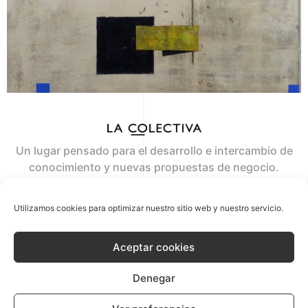
Un lugar pensado para el desarrollo e intercambio de
conocimiento y nuevas propuestas de negocio.
Where the ideas flow
Utilizamos cookies para optimizar nuestro sitio web y nuestro servicio.
contacto@lacolectiva.co
Aceptar cookies
+34 629 669 413
Denegar
© 2020 La COlectiva
AVISO LEGAL
POLÍTICA DE PRIVACIDAD
POLÍTICA DE COOKIES