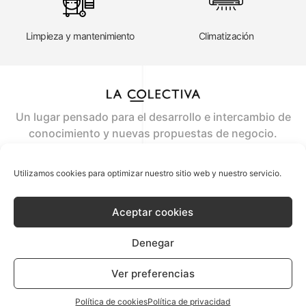
Limpieza y mantenimiento
Climatización
Un lugar pensado para el desarrollo e intercambio de
conocimiento y nuevas propuestas de negocio.
Where the ideas flow
Utilizamos cookies para optimizar nuestro sitio web y nuestro servicio.
contacto@lacolectiva.co
Aceptar cookies
+34 629 669 413
Denegar
© 2020 La COlectiva
AVISO LEGAL
POLÍTICA DE PRIVACIDAD
POLÍTICA DE COOKIES
Ver preferencias
Política de cookies
Política de privacidad